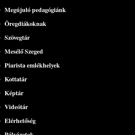
Megújuló pedagógiánk
Öregdiákoknak
Szövegtár
Mesélő Szeged
Piarista emlékhelyek
Kottatár
Képtár
Videótár
Elérhetőség
Pályázatok