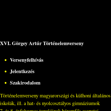
XVI. Görgey Artúr Történelemverseny
Versenyfelhívás
Jelentkezés
Szakirodalom
Történelemverseny magyarországi és külhoni általános
iskolák, ill. a hat- és nyolcosztályos gimnáziumok
7. és 8. évfolyamos tanulóinak háromfős csapatai