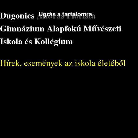
Dugonics András Piarista
Ugrás a tartalomra
Gimnázium Alapfokú Művészeti
Iskola és Kollégium
Hírek, események az iskola életéből