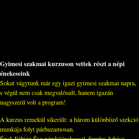
Gyimesi szakmai kurzuson vettek részt a népi
énekeseink
Sokat vágytunk már egy igazi gyimesi szakmai napra,
s végül nem csak megvalósult, hanem igazán
nagyszerű volt a program!
A kurzus remekül sikerült: a három különböző szekció
munkája folyt párhuzamosan.
Ének Fábián Éva népdalénekessel, furulya Juhász