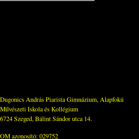
Dugonics András Piarista Gimnázium, Alapfokú
Művészeti Iskola és Kollégium
6724 Szeged, Bálint Sándor utca 14.
OM azonosító: 029752