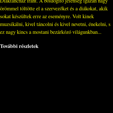
Diáktáncház iránt. A boldogító jelenség igazán nagy
örömmel töltötte el a szervezőket és a diákokat, akik
sokat készültek erre az eseményre. Volt kinek
muzsikálni, kivel táncolni és kivel nevetni, énekelni, s
ez nagy kincs a mostani bezárkózó világunkban...
További részletek