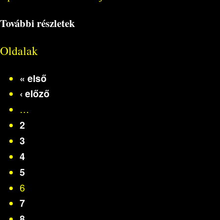
További részletek
Oldalak
« első
‹ előző
…
2
3
4
5
6
7
8