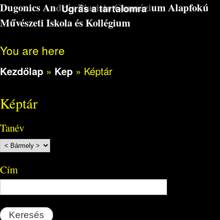
Dugonics András Piarista Gimnázium Alapfokú
Ugrás a tartalomra
Művészeti Iskola és Kollégium
You are here
Kezdőlap
»
Kep
»
Képtár
Képtár
Tanév
Cím