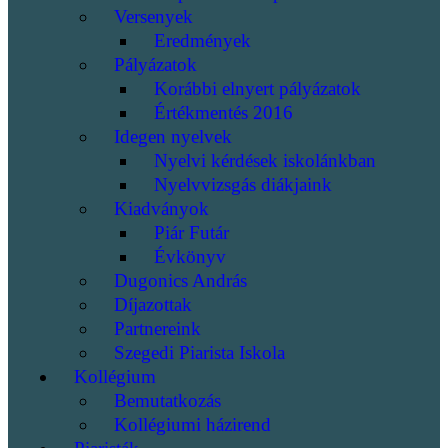
Versenyek
Eredmények
Pályázatok
Korábbi elnyert pályázatok
Értékmentés 2016
Idegen nyelvek
Nyelvi kérdések iskolánkban
Nyelvvizsgás diákjaink
Kiadványok
Piár Futár
Évkönyv
Dugonics András
Díjazottak
Partnereink
Szegedi Piarista Iskola
Kollégium
Bemutatkozás
Kollégiumi házirend