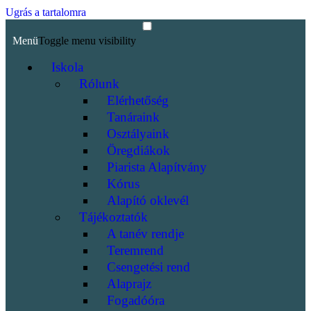
Ugrás a tartalomra
Menü
Toggle menu visibility
Iskola
Rólunk
Elérhetőség
Tanáraink
Osztályaink
Öregdiákok
Piarista Alapítvány
Kórus
Alapító oklevél
Tájékoztatók
A tanév rendje
Teremrend
Csengetési rend
Alaprajz
Fogadóóra