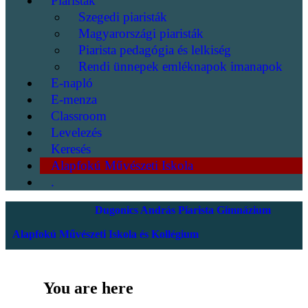
Piaristák
Szegedi piaristák
Magyarországi piaristák
Piarista pedagógia és lelkiség
Rendi ünnepek emléknapok imanapok
E-napló
E-menza
Classroom
Levelezés
Keresés
Alapfokú Művészeti Iskola
.
Dugonics András Piarista Gimnázium
Alapfokú Művészeti Iskola és Kollégium
You are here