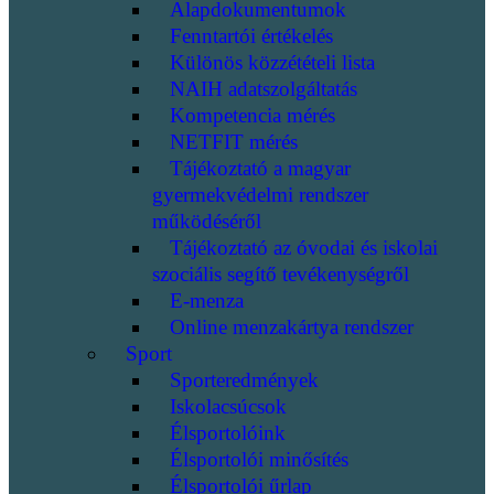
Alapdokumentumok
Fenntartói értékelés
Különös közzétételi lista
NAIH adatszolgáltatás
Kompetencia mérés
NETFIT mérés
Tájékoztató a magyar
gyermekvédelmi rendszer
működéséről
Tájékoztató az óvodai és iskolai
szociális segítő tevékenységről
E-menza
Online menzakártya rendszer
Sport
Sporteredmények
Iskolacsúcsok
Élsportolóink
Élsportolói minősítés
Élsportolói űrlap