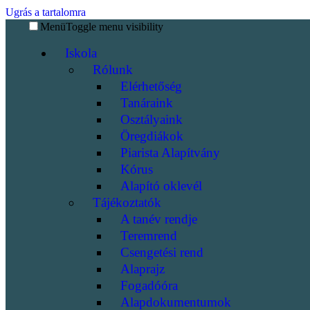
Ugrás a tartalomra
Menü
Toggle menu visibility
Iskola
Rólunk
Elérhetőség
Tanáraink
Osztályaink
Öregdiákok
Piarista Alapítvány
Kórus
Alapító oklevél
Tájékoztatók
A tanév rendje
Teremrend
Csengetési rend
Alaprajz
Fogadóóra
Alapdokumentumok