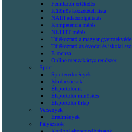
Fenntartói értékelés
Különös közzétételi lista
NAIH adatszolgáltatás
Kompetencia mérés
NETFIT mérés
Tájékoztató a magyar gyermekvéde
Tájékoztató az óvodai és iskolai szo
E-menza
Online menzakártya rendszer
Sport
Sporteredmények
Iskolacsúcsok
Élsportolóink
Élsportolói minősítés
Élsportolói űrlap
Versenyek
Eredmények
Pályázatok
Korábbi elnyert pályázatok