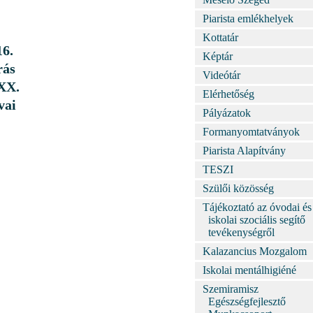
Piarista emlékhelyek
Kottatár
16.
Képtár
rás
Videótár
 XX.
Elérhetőség
vai
Pályázatok
Formanyomtatványok
Piarista Alapítvány
TESZI
Szülői közösség
Tájékoztató az óvodai és
iskolai szociális segítő
tevékenységről
Kalazancius Mozgalom
Iskolai mentálhigiéné
Szemiramisz
Egészségfejlesztő