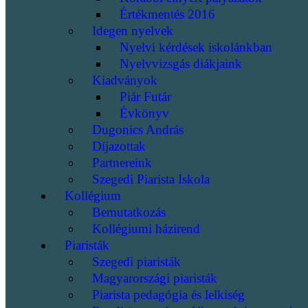
Értékmentés 2016
Idegen nyelvek
Nyelvi kérdések iskolánkban
Nyelvvizsgás diákjaink
Kiadványok
Piár Futár
Évkönyv
Dugonics András
Díjazottak
Partnereink
Szegedi Piarista Iskola
Kollégium
Bemutatkozás
Kollégiumi házirend
Piaristák
Szegedi piaristák
Magyarországi piaristák
Piarista pedagógia és lelkiség