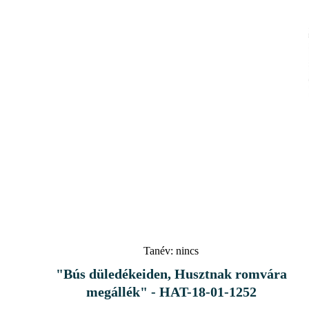
Tanév:
nincs
"Bús düledékeiden, Husztnak romvára
megállék" - HAT-18-01-1252