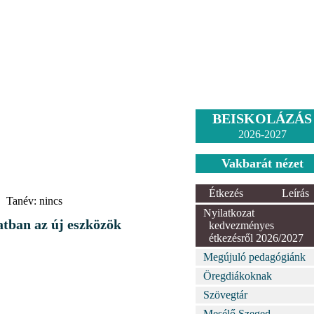
BEISKOLÁZÁS
2026-2027
Vakbarát nézet
Étkezés
Leírás
Tanév:
nincs
Nyilatkozat
tban az új eszközök
kedvezményes
étkezésről 2026/2027
Megújuló pedagógiánk
Öregdiákoknak
Szövegtár
Mesélő Szeged