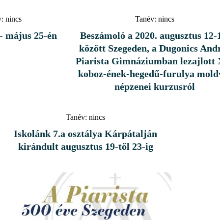
:
nincs
Tanév:
nincs
- május 25-én
Beszámoló a 2020. augusztus 12-
között Szegeden, a Dugonics And
Piarista Gimnáziumban lezajlott
koboz-ének-hegedű-furulya mold
népzenei kurzusról
Tanév:
nincs
Iskolánk 7.a osztálya Kárpátalján
kirándult augusztus 19-től 23-ig