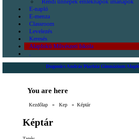
Rendi ünnepek emléknapok imanapok
E-napló
E-menza
Classroom
Levelezés
Keresés
Alapfokú Művészeti Iskola
.
Dugonics András Piarista Gimnázium Alapfo
You are here
Kezdőlap
»
Kep
»
Képtár
Képtár
Tanév