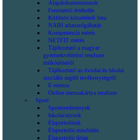
Alapdokumentumok
Fenntartói értékelés
Különös közzétételi lista
NAIH adatszolgáltatás
Kompetencia mérés
NETFIT mérés
Tájékoztató a magyar
gyermekvédelmi rendszer
működéséről
Tájékoztató az óvodai és iskolai
szociális segítő tevékenységről
E-menza
Online menzakártya rendszer
Sport
Sporteredmények
Iskolacsúcsok
Élsportolóink
Élsportolói minősítés
Élsportolói űrlap