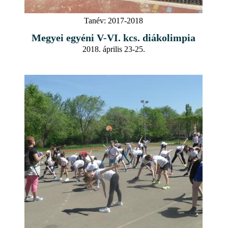
Tanév:
2017-2018
Megyei egyéni V-VI. kcs. diákolimpia
2018. április 23-25.