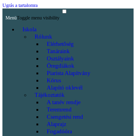
Ugrás a tartalomra
Menü
Toggle menu visibility
Iskola
Rólunk
Elérhetőség
Tanáraink
Osztályaink
Öregdiákok
Piarista Alapítvány
Kórus
Alapító oklevél
Tájékoztatók
A tanév rendje
Teremrend
Csengetési rend
Alaprajz
Fogadóóra