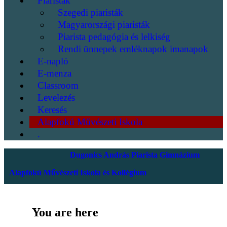
Piaristák
Szegedi piaristák
Magyarországi piaristák
Piarista pedagógia és lelkiség
Rendi ünnepek emléknapok imanapok
E-napló
E-menza
Classroom
Levelezés
Keresés
Alapfokú Művészeti Iskola
.
Dugonics András Piarista Gimnázium
Alapfokú Művészeti Iskola és Kollégium
You are here