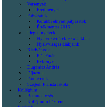
Versenyek
Eredmények
Pályázatok
Korábbi elnyert pályázatok
Értékmentés 2016
Idegen nyelvek
Nyelvi kérdések iskolánkban
Nyelvvizsgás diákjaink
Kiadványok
Piár Futár
Évkönyv
Dugonics András
Díjazottak
Partnereink
Szegedi Piarista Iskola
Kollégium
Bemutatkozás
Kollégiumi házirend