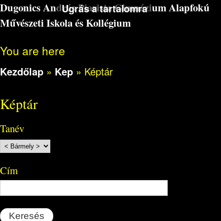
Dugonics András Piarista Gimnázium Alapfokú
Ugrás a tartalomra
Művészeti Iskola és Kollégium
You are here
Kezdőlap
»
Kep
»
Képtár
Képtár
Tanév
Cím