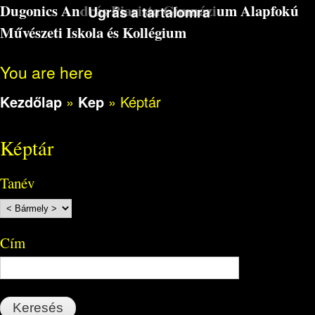
Dugonics András Piarista Gimnázium Alapfokú
Ugrás a tartalomra
Művészeti Iskola és Kollégium
You are here
Kezdőlap
»
Kep
»
Képtár
Képtár
Tanév
Cím