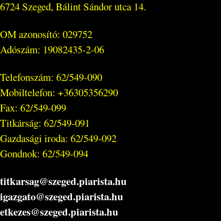
6724 Szeged, Bálint Sándor utca 14.
OM azonosító: 029752
Adószám: 19082435-2-06
Telefonszám: 62/549-090
Mobiltelefon: +36305356290
Fax: 62/549-099
Titkárság: 62/549-091
Gazdasági iroda: 62/549-092
Gondnok: 62/549-094
titkarsag@szeged.piarista.hu
igazgato@szeged.piarista.hu
etkezes@szeged.piarista.hu