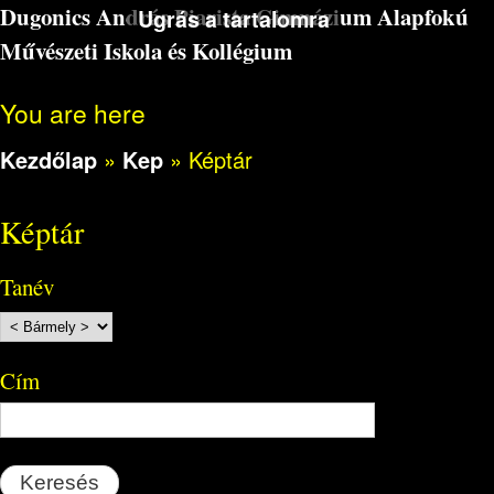
Dugonics András Piarista Gimnázium Alapfokú
Ugrás a tartalomra
Művészeti Iskola és Kollégium
You are here
Kezdőlap
»
Kep
»
Képtár
Képtár
Tanév
Cím