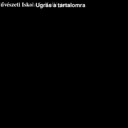
észeti Iskola és Kollégium
Ugrás a tartalomra