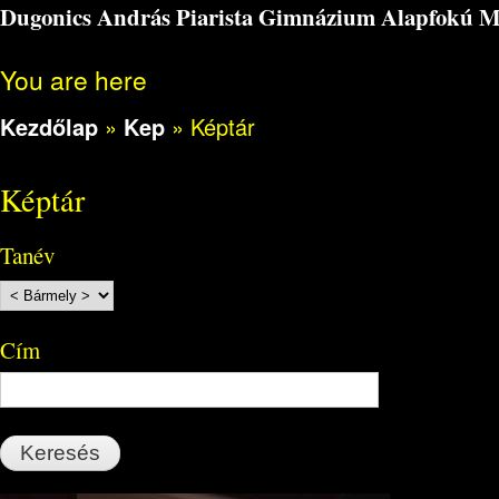
Dugonics András Piarista Gimnázium Alapfokú Műv
You are here
Kezdőlap
»
Kep
»
Képtár
Képtár
Tanév
Cím