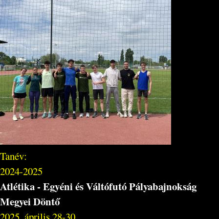
Tanév:
2024-2025
Atlétika - Egyéni és Váltófutó Pályabajnokság
Megyei Döntő
2025. április 28-30.