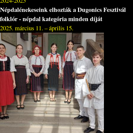
2024-2025
Népdalénekeseink elhozták a Dugonics Fesztivál
folklór - népdal kategória minden díját
2025. március 11. – április 15.