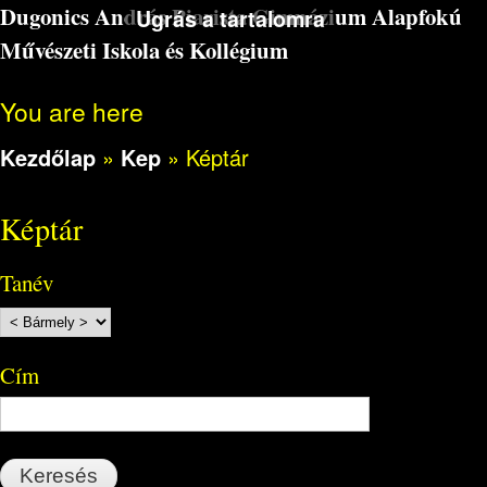
Dugonics András Piarista Gimnázium Alapfokú
Ugrás a tartalomra
Művészeti Iskola és Kollégium
You are here
Kezdőlap
»
Kep
»
Képtár
Képtár
Tanév
Cím