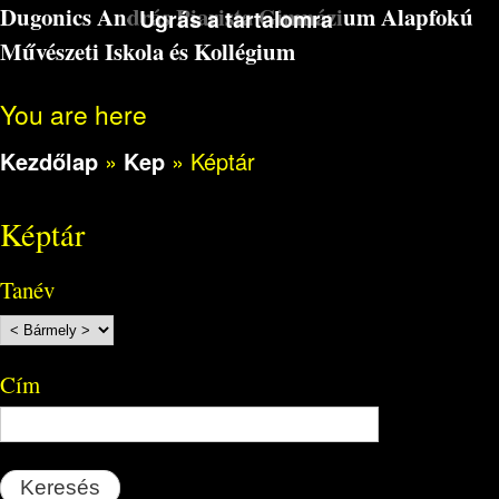
Dugonics András Piarista Gimnázium Alapfokú
Ugrás a tartalomra
Művészeti Iskola és Kollégium
You are here
Kezdőlap
»
Kep
»
Képtár
Képtár
Tanév
Cím