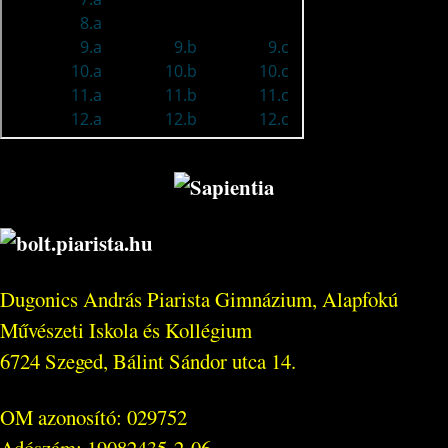
Dugonics András Piarista Gimnázium, Alapfokú
Művészeti Iskola és Kollégium
6724 Szeged, Bálint Sándor utca 14.
OM azonosító: 029752
Adószám: 19082435-2-06