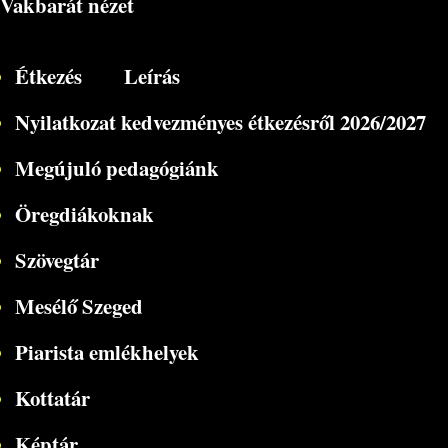
Vakbarát nézet
Étkezés
Leírás
Nyilatkozat kedvezményes étkezésről 2026/2027
Megújuló pedagógiánk
Öregdiákoknak
Szövegtár
Mesélő Szeged
Piarista emlékhelyek
Kottatár
Képtár