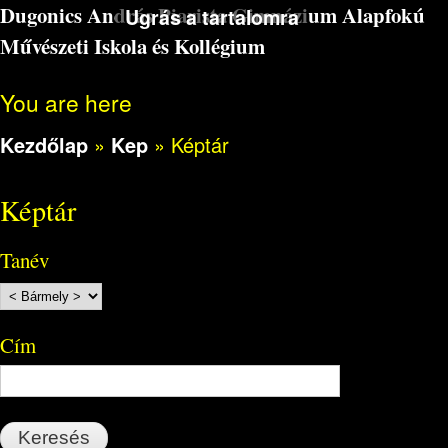
Dugonics András Piarista Gimnázium Alapfokú
Ugrás a tartalomra
Művészeti Iskola és Kollégium
You are here
Kezdőlap
»
Kep
»
Képtár
Képtár
Tanév
Cím