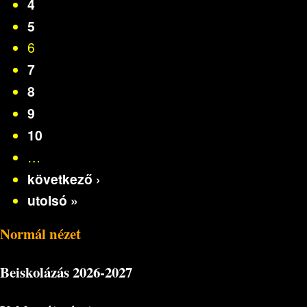
4
5
6
7
8
9
10
…
következő ›
utolsó »
Normál nézet
Beiskolázás
2026-2027