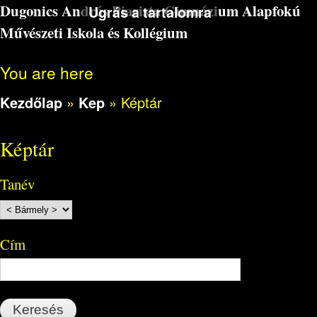
Dugonics András Piarista Gimnázium Alapfokú
Ugrás a tartalomra
Művészeti Iskola és Kollégium
You are here
Kezdőlap
»
Kep
»
Képtár
Képtár
Tanév
Cím