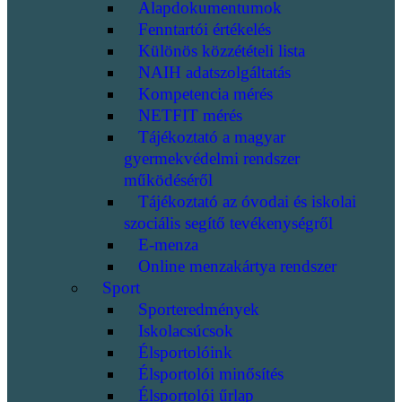
Alapdokumentumok
Fenntartói értékelés
Különös közzétételi lista
NAIH adatszolgáltatás
Kompetencia mérés
NETFIT mérés
Tájékoztató a magyar
gyermekvédelmi rendszer
működéséről
Tájékoztató az óvodai és iskolai
szociális segítő tevékenységről
E-menza
Online menzakártya rendszer
Sport
Sporteredmények
Iskolacsúcsok
Élsportolóink
Élsportolói minősítés
Élsportolói űrlap