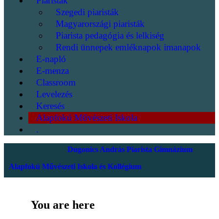
Piaristák
Szegedi piaristák
Magyarországi piaristák
Piarista pedagógia és lelkiség
Rendi ünnepek emléknapok imanapok
E-napló
E-menza
Classroom
Levelezés
Keresés
Alapfokú Művészeti Iskola
.
Dugonics András Piarista Gimnázium
Alapfokú Művészeti Iskola és Kollégium
You are here