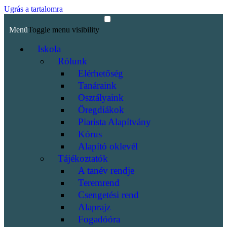
Ugrás a tartalomra
Menü
Toggle menu visibility
Iskola
Rólunk
Elérhetőség
Tanáraink
Osztályaink
Öregdiákok
Piarista Alapítvány
Kórus
Alapító oklevél
Tájékoztatók
A tanév rendje
Teremrend
Csengetési rend
Alaprajz
Fogadóóra