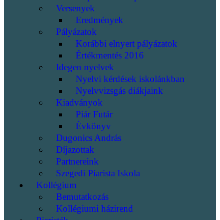
Versenyek
Eredmények
Pályázatok
Korábbi elnyert pályázatok
Értékmentés 2016
Idegen nyelvek
Nyelvi kérdések iskolánkban
Nyelvvizsgás diákjaink
Kiadványok
Piár Futár
Évkönyv
Dugonics András
Díjazottak
Partnereink
Szegedi Piarista Iskola
Kollégium
Bemutatkozás
Kollégiumi házirend