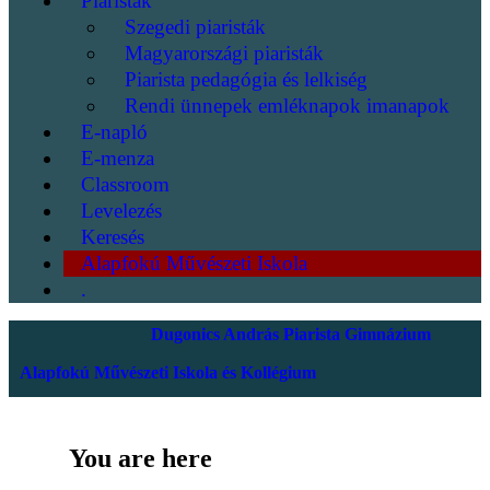
Piaristák
Szegedi piaristák
Magyarországi piaristák
Piarista pedagógia és lelkiség
Rendi ünnepek emléknapok imanapok
E-napló
E-menza
Classroom
Levelezés
Keresés
Alapfokú Művészeti Iskola
.
Dugonics András Piarista Gimnázium
Alapfokú Művészeti Iskola és Kollégium
You are here