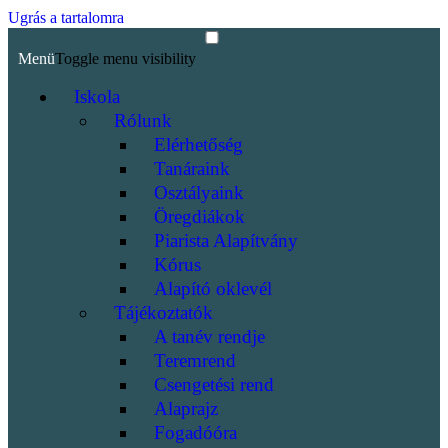
Ugrás a tartalomra
Menü
Toggle menu visibility
Iskola
Rólunk
Elérhetőség
Tanáraink
Osztályaink
Öregdiákok
Piarista Alapítvány
Kórus
Alapító oklevél
Tájékoztatók
A tanév rendje
Teremrend
Csengetési rend
Alaprajz
Fogadóóra