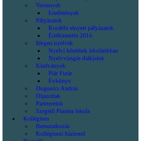
Versenyek
Eredmények
Pályázatok
Korábbi elnyert pályázatok
Értékmentés 2016
Idegen nyelvek
Nyelvi kérdések iskolánkban
Nyelvvizsgás diákjaink
Kiadványok
Piár Futár
Évkönyv
Dugonics András
Díjazottak
Partnereink
Szegedi Piarista Iskola
Kollégium
Bemutatkozás
Kollégiumi házirend