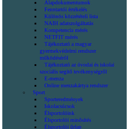
Alapdokumentumok
Fenntartói értékelés
Különös közzétételi lista
NAIH adatszolgáltatás
Kompetencia mérés
NETFIT mérés
Tájékoztató a magyar
gyermekvédelmi rendszer
működéséről
Tájékoztató az óvodai és iskolai
szociális segítő tevékenységről
E-menza
Online menzakártya rendszer
Sport
Sporteredmények
Iskolacsúcsok
Élsportolóink
Élsportolói minősítés
Élsportolói űrlap