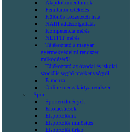
Alapdokumentumok
Fenntartói értékelés
Különös közzétételi lista
NAIH adatszolgáltatás
Kompetencia mérés
NETFIT mérés
Tájékoztató a magyar
gyermekvédelmi rendszer
működéséről
Tájékoztató az óvodai és iskolai
szociális segítő tevékenységről
E-menza
Online menzakártya rendszer
Sport
Sporteredmények
Iskolacsúcsok
Élsportolóink
Élsportolói minősítés
Élsportolói űrlap