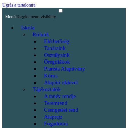
Ugrás a tartalomra
Menü
Toggle menu visibility
Iskola
Rólunk
Elérhetőség
Tanáraink
Osztályaink
Öregdiákok
Piarista Alapítvány
Kórus
Alapító oklevél
Tájékoztatók
A tanév rendje
Teremrend
Csengetési rend
Alaprajz
Fogadóóra