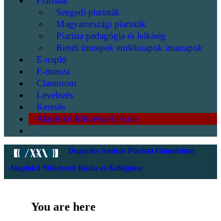
Piaristák
Szegedi piaristák
Magyarországi piaristák
Piarista pedagógia és lelkiség
Rendi ünnepek emléknapok imanapok
E-napló
E-menza
Classroom
Levelezés
Keresés
Alapfokú Művészeti Iskola
.
Dugonics András Piarista Gimnázium
Alapfokú Művészeti Iskola és Kollégium
You are here