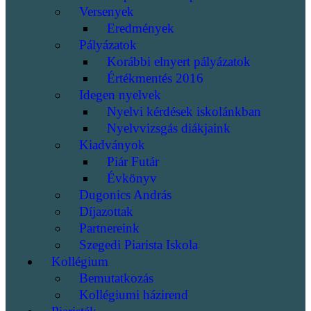
Versenyek
Eredmények
Pályázatok
Korábbi elnyert pályázatok
Értékmentés 2016
Idegen nyelvek
Nyelvi kérdések iskolánkban
Nyelvvizsgás diákjaink
Kiadványok
Piár Futár
Évkönyv
Dugonics András
Díjazottak
Partnereink
Szegedi Piarista Iskola
Kollégium
Bemutatkozás
Kollégiumi házirend