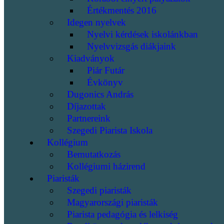
Értékmentés 2016
Idegen nyelvek
Nyelvi kérdések iskolánkban
Nyelvvizsgás diákjaink
Kiadványok
Piár Futár
Évkönyv
Dugonics András
Díjazottak
Partnereink
Szegedi Piarista Iskola
Kollégium
Bemutatkozás
Kollégiumi házirend
Piaristák
Szegedi piaristák
Magyarországi piaristák
Piarista pedagógia és lelkiség