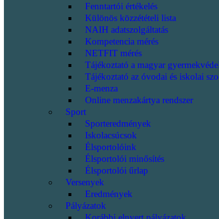
Fenntartói értékelés
Különös közzétételi lista
NAIH adatszolgáltatás
Kompetencia mérés
NETFIT mérés
Tájékoztató a magyar gyermekvéde
Tájékoztató az óvodai és iskolai szo
E-menza
Online menzakártya rendszer
Sport
Sporteredmények
Iskolacsúcsok
Élsportolóink
Élsportolói minősítés
Élsportolói űrlap
Versenyek
Eredmények
Pályázatok
Korábbi elnyert pályázatok