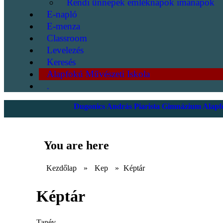
Rendi ünnepek emléknapok imanapok
E-napló
E-menza
Classroom
Levelezés
Keresés
Alapfokú Művészeti Iskola
.
Dugonics András Piarista Gimnázium Alapfo
You are here
Kezdőlap
»
Kep
»
Képtár
Képtár
Tanév