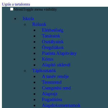
Ugrás a tartalomra
Menü
Toggle menu visibility
Iskola
Rólunk
Elérhetőség
Tanáraink
Osztályaink
Öregdiákok
Piarista Alapítvány
Kórus
Alapító oklevél
Tájékoztatók
A tanév rendje
Teremrend
Csengetési rend
Alaprajz
Fogadóóra
Alapdokumentumok