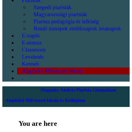
Piaristák
Szegedi piaristák
Magyarországi piaristák
Piarista pedagógia és lelkiség
Rendi ünnepek emléknapok imanapok
E-napló
E-menza
Classroom
Levelezés
Keresés
Alapfokú Művészeti Iskola
.
Dugonics András Piarista Gimnázium
Alapfokú Művészeti Iskola és Kollégium
You are here