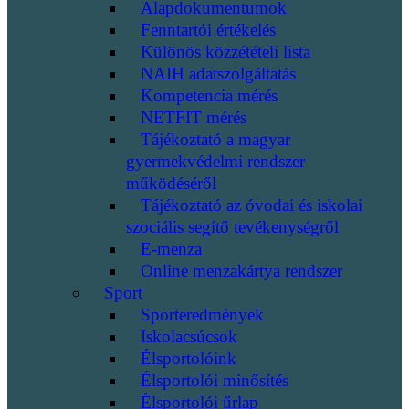
Alapdokumentumok
Fenntartói értékelés
Különös közzétételi lista
NAIH adatszolgáltatás
Kompetencia mérés
NETFIT mérés
Tájékoztató a magyar
gyermekvédelmi rendszer
működéséről
Tájékoztató az óvodai és iskolai
szociális segítő tevékenységről
E-menza
Online menzakártya rendszer
Sport
Sporteredmények
Iskolacsúcsok
Élsportolóink
Élsportolói minősítés
Élsportolói űrlap