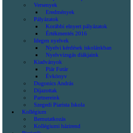
Versenyek
Eredmények
Pályázatok
Korábbi elnyert pályázatok
Értékmentés 2016
Idegen nyelvek
Nyelvi kérdések iskolánkban
Nyelvvizsgás diákjaink
Kiadványok
Piár Futár
Évkönyv
Dugonics András
Díjazottak
Partnereink
Szegedi Piarista Iskola
Kollégium
Bemutatkozás
Kollégiumi házirend