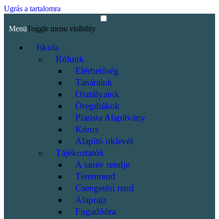
Ugrás a tartalomra
Menü
Toggle menu visibility
Iskola
Rólunk
Elérhetőség
Tanáraink
Osztályaink
Öregdiákok
Piarista Alapítvány
Kórus
Alapító oklevél
Tájékoztatók
A tanév rendje
Teremrend
Csengetési rend
Alaprajz
Fogadóóra