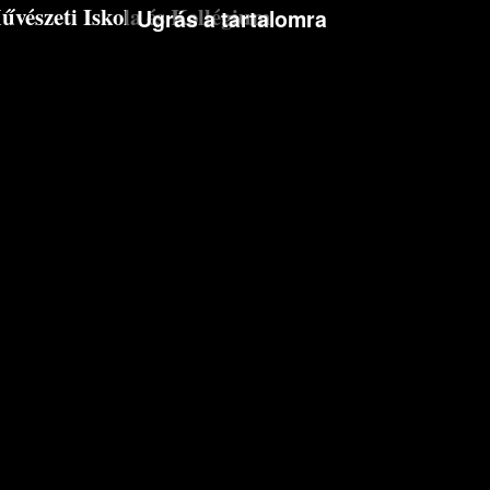
észeti Iskola és Kollégium
Ugrás a tartalomra