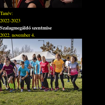
Tanév:
2022-2023
Szalagmegáldó szentmise
2022. november 4.