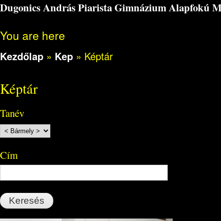
Dugonics András Piarista Gimnázium Alapfokú Műv
You are here
Kezdőlap
»
Kep
»
Képtár
Képtár
Tanév
Cím