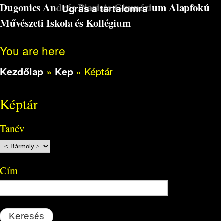
Dugonics András Piarista Gimnázium Alapfokú
Ugrás a tartalomra
Művészeti Iskola és Kollégium
You are here
Kezdőlap
»
Kep
»
Képtár
Képtár
Tanév
Cím