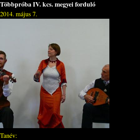
Többpróba IV. kcs. megyei forduló
2014. május 7.
Tanév: