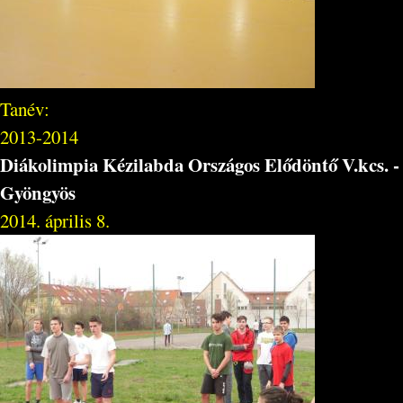
Tanév:
2013-2014
Diákolimpia Kézilabda Országos Elődöntő V.kcs. -
Gyöngyös
2014. április 8.