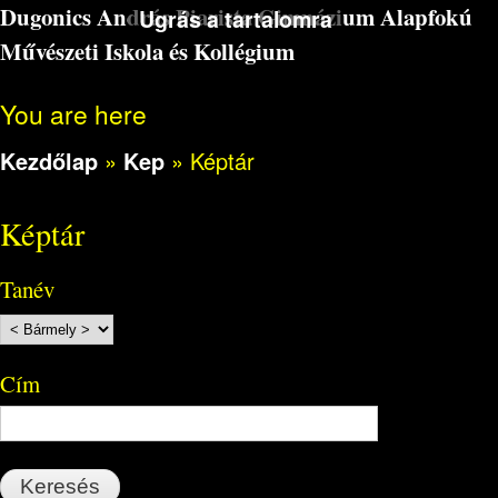
Dugonics András Piarista Gimnázium Alapfokú
Ugrás a tartalomra
Művészeti Iskola és Kollégium
You are here
Kezdőlap
»
Kep
»
Képtár
Képtár
Tanév
Cím