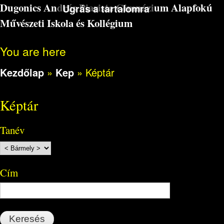
Dugonics András Piarista Gimnázium Alapfokú
Ugrás a tartalomra
Művészeti Iskola és Kollégium
You are here
Kezdőlap
»
Kep
»
Képtár
Képtár
Tanév
Cím