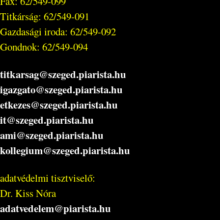
Fax: 62/549-099
Titkárság: 62/549-091
Gazdasági iroda: 62/549-092
Gondnok: 62/549-094
titkarsag@szeged.piarista.hu
igazgato@szeged.piarista.hu
etkezes@szeged.piarista.hu
it@szeged.piarista.hu
ami@szeged.piarista.hu
kollegium@szeged.piarista.hu
adatvédelmi tisztviselő:
Dr. Kiss Nóra
adatvedelem@piarista.hu