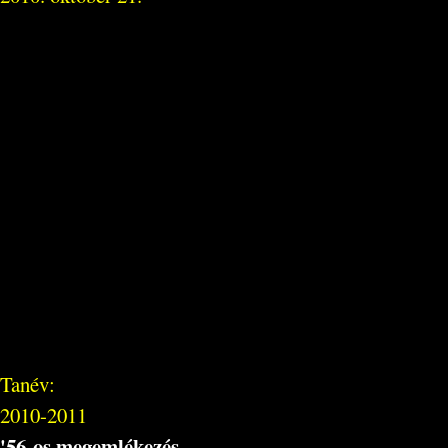
Tanév:
2010-2011
'56-os megemlékezés