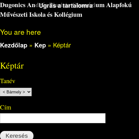
Dugonics András Piarista Gimnázium Alapfokú
Ugrás a tartalomra
Művészeti Iskola és Kollégium
You are here
Kezdőlap
»
Kep
»
Képtár
Képtár
Tanév
Cím