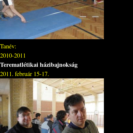
Tanév:
2010-2011
Terematlétikai házibajnokság
2011. február 15-17.