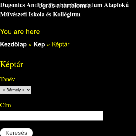
Dugonics András Piarista Gimnázium Alapfokú
Ugrás a tartalomra
Művészeti Iskola és Kollégium
You are here
Kezdőlap
»
Kep
»
Képtár
Képtár
Tanév
Cím