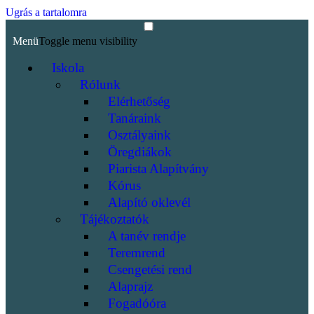
Ugrás a tartalomra
Menü
Toggle menu visibility
Iskola
Rólunk
Elérhetőség
Tanáraink
Osztályaink
Öregdiákok
Piarista Alapítvány
Kórus
Alapító oklevél
Tájékoztatók
A tanév rendje
Teremrend
Csengetési rend
Alaprajz
Fogadóóra