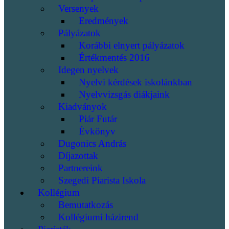
Versenyek
Eredmények
Pályázatok
Korábbi elnyert pályázatok
Értékmentés 2016
Idegen nyelvek
Nyelvi kérdések iskolánkban
Nyelvvizsgás diákjaink
Kiadványok
Piár Futár
Évkönyv
Dugonics András
Díjazottak
Partnereink
Szegedi Piarista Iskola
Kollégium
Bemutatkozás
Kollégiumi házirend