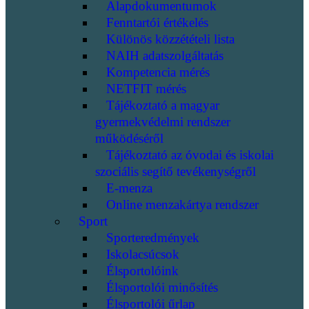
Alapdokumentumok
Fenntartói értékelés
Különös közzétételi lista
NAIH adatszolgáltatás
Kompetencia mérés
NETFIT mérés
Tájékoztató a magyar
gyermekvédelmi rendszer
működéséről
Tájékoztató az óvodai és iskolai
szociális segítő tevékenységről
E-menza
Online menzakártya rendszer
Sport
Sporteredmények
Iskolacsúcsok
Élsportolóink
Élsportolói minősítés
Élsportolói űrlap