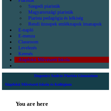
Piaristák
Szegedi piaristák
Magyarországi piaristák
Piarista pedagógia és lelkiség
Rendi ünnepek emléknapok imanapok
E-napló
E-menza
Classroom
Levelezés
Keresés
Alapfokú Művészeti Iskola
.
Dugonics András Piarista Gimnázium
Alapfokú Művészeti Iskola és Kollégium
You are here