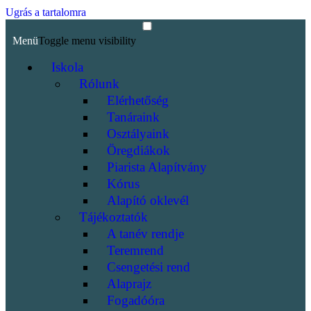
Ugrás a tartalomra
Menü
Toggle menu visibility
Iskola
Rólunk
Elérhetőség
Tanáraink
Osztályaink
Öregdiákok
Piarista Alapítvány
Kórus
Alapító oklevél
Tájékoztatók
A tanév rendje
Teremrend
Csengetési rend
Alaprajz
Fogadóóra