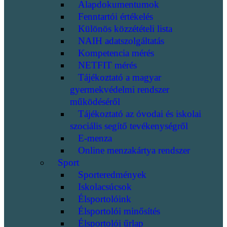
Alapdokumentumok
Fenntartói értékelés
Különös közzétételi lista
NAIH adatszolgáltatás
Kompetencia mérés
NETFIT mérés
Tájékoztató a magyar
gyermekvédelmi rendszer
működéséről
Tájékoztató az óvodai és iskolai
szociális segítő tevékenységről
E-menza
Online menzakártya rendszer
Sport
Sporteredmények
Iskolacsúcsok
Élsportolóink
Élsportolói minősítés
Élsportolói űrlap