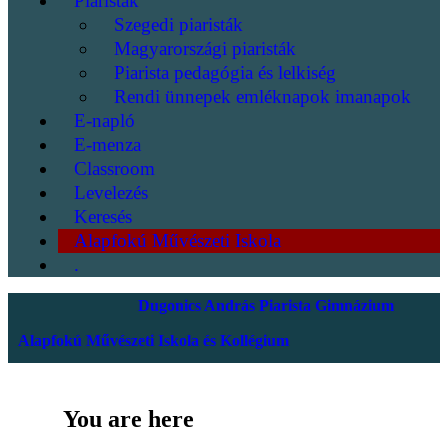
Piaristák
Szegedi piaristák
Magyarországi piaristák
Piarista pedagógia és lelkiség
Rendi ünnepek emléknapok imanapok
E-napló
E-menza
Classroom
Levelezés
Keresés
Alapfokú Művészeti Iskola
.
Dugonics András Piarista Gimnázium
Alapfokú Művészeti Iskola és Kollégium
You are here