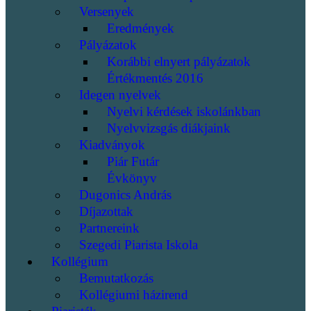
Versenyek
Eredmények
Pályázatok
Korábbi elnyert pályázatok
Értékmentés 2016
Idegen nyelvek
Nyelvi kérdések iskolánkban
Nyelvvizsgás diákjaink
Kiadványok
Piár Futár
Évkönyv
Dugonics András
Díjazottak
Partnereink
Szegedi Piarista Iskola
Kollégium
Bemutatkozás
Kollégiumi házirend