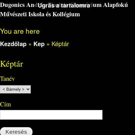
Dugonics András Piarista Gimnázium Alapfokú
Ugrás a tartalomra
Művészeti Iskola és Kollégium
You are here
Kezdőlap
»
Kep
»
Képtár
Képtár
Tanév
Cím