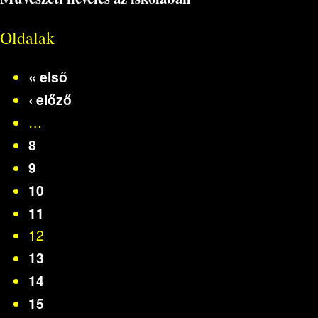
Oldalak
« első
‹ előző
…
8
9
10
11
12
13
14
15