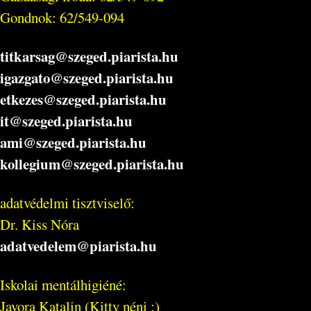
Gondnok: 62/549-094
titkarsag@szeged.piarista.hu
igazgato@szeged.piarista.hu
etkezes@szeged.piarista.hu
it@szeged.piarista.hu
ami@szeged.piarista.hu
kollegium@szeged.piarista.hu
adatvédelmi tisztviselő:
Dr. Kiss Nóra
adatvedelem@piarista.hu
Iskolai mentálhigiéné:
Javora Katalin (Kitty néni :)