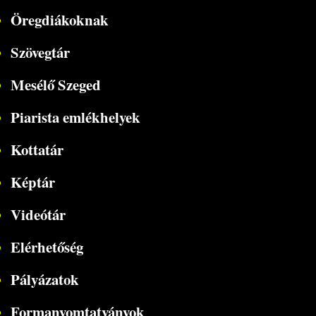
Öregdiákoknak
Szövegtár
Mesélő Szeged
Piarista emlékhelyek
Kottatár
Képtár
Videótár
Elérhetőség
Pályázatok
Formanyomtatványok