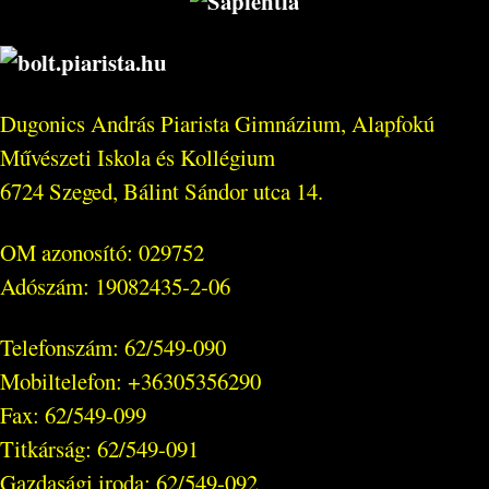
Dugonics András Piarista Gimnázium, Alapfokú
Művészeti Iskola és Kollégium
6724 Szeged, Bálint Sándor utca 14.
OM azonosító: 029752
Adószám: 19082435-2-06
Telefonszám: 62/549-090
Mobiltelefon: +36305356290
Fax: 62/549-099
Titkárság: 62/549-091
Gazdasági iroda: 62/549-092