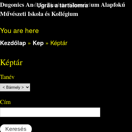
Dugonics András Piarista Gimnázium Alapfokú
Ugrás a tartalomra
Művészeti Iskola és Kollégium
You are here
Kezdőlap
»
Kep
»
Képtár
Képtár
Tanév
Cím