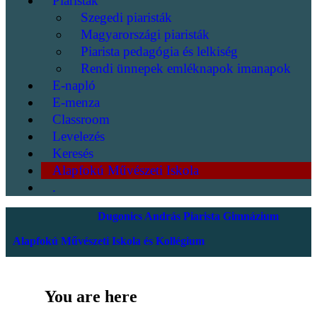
Piaristák
Szegedi piaristák
Magyarországi piaristák
Piarista pedagógia és lelkiség
Rendi ünnepek emléknapok imanapok
E-napló
E-menza
Classroom
Levelezés
Keresés
Alapfokú Művészeti Iskola
.
Dugonics András Piarista Gimnázium
Alapfokú Művészeti Iskola és Kollégium
You are here