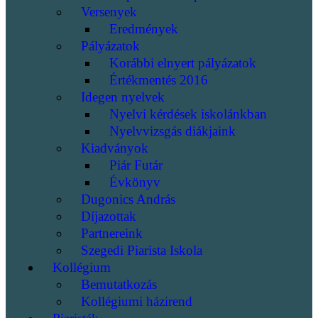
Versenyek
Eredmények
Pályázatok
Korábbi elnyert pályázatok
Értékmentés 2016
Idegen nyelvek
Nyelvi kérdések iskolánkban
Nyelvvizsgás diákjaink
Kiadványok
Piár Futár
Évkönyv
Dugonics András
Díjazottak
Partnereink
Szegedi Piarista Iskola
Kollégium
Bemutatkozás
Kollégiumi házirend