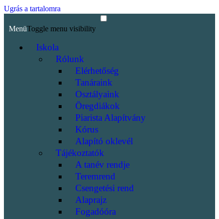
Ugrás a tartalomra
Menü
Toggle menu visibility
Iskola
Rólunk
Elérhetőség
Tanáraink
Osztályaink
Öregdiákok
Piarista Alapítvány
Kórus
Alapító oklevél
Tájékoztatók
A tanév rendje
Teremrend
Csengetési rend
Alaprajz
Fogadóóra