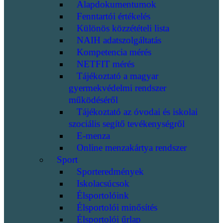
Alapdokumentumok
Fenntartói értékelés
Különös közzétételi lista
NAIH adatszolgáltatás
Kompetencia mérés
NETFIT mérés
Tájékoztató a magyar
gyermekvédelmi rendszer
működéséről
Tájékoztató az óvodai és iskolai
szociális segítő tevékenységről
E-menza
Online menzakártya rendszer
Sport
Sporteredmények
Iskolacsúcsok
Élsportolóink
Élsportolói minősítés
Élsportolói űrlap