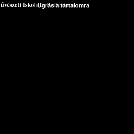
észeti Iskola és Kollégium
Ugrás a tartalomra