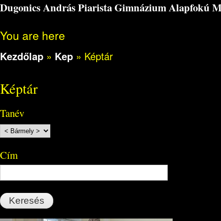
Dugonics András Piarista Gimnázium Alapfokú Műv
You are here
Kezdőlap
»
Kep
»
Képtár
Képtár
Tanév
Cím