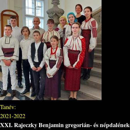
Tanév:
2021-2022
XXI. Rajeczky Benjamin gregorián- és népdalének-