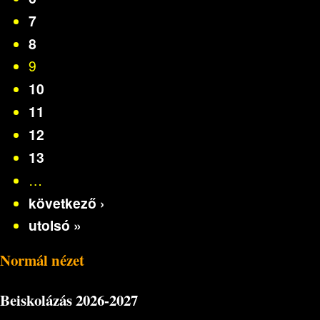
7
8
9
10
11
12
13
…
következő ›
utolsó »
Normál nézet
Beiskolázás
2026-2027