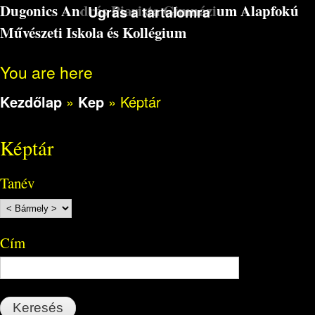
Dugonics András Piarista Gimnázium Alapfokú
Ugrás a tartalomra
Művészeti Iskola és Kollégium
You are here
Kezdőlap
»
Kep
»
Képtár
Képtár
Tanév
Cím