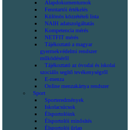
Alapdokumentumok
Fenntartói értékelés
Különös közzétételi lista
NAIH adatszolgáltatás
Kompetencia mérés
NETFIT mérés
Tájékoztató a magyar
gyermekvédelmi rendszer
működéséről
Tájékoztató az óvodai és iskolai
szociális segítő tevékenységről
E-menza
Online menzakártya rendszer
Sport
Sporteredmények
Iskolacsúcsok
Élsportolóink
Élsportolói minősítés
Élsportolói űrlap