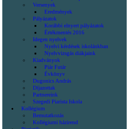
Versenyek
Eredmények
Pályázatok
Korábbi elnyert pályázatok
Értékmentés 2016
Idegen nyelvek
Nyelvi kérdések iskolánkban
Nyelvvizsgás diákjaink
Kiadványok
Piár Futár
Évkönyv
Dugonics András
Díjazottak
Partnereink
Szegedi Piarista Iskola
Kollégium
Bemutatkozás
Kollégiumi házirend