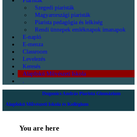
Piaristák
Szegedi piaristák
Magyarországi piaristák
Piarista pedagógia és lelkiség
Rendi ünnepek emléknapok imanapok
E-napló
E-menza
Classroom
Levelezés
Keresés
Alapfokú Művészeti Iskola
.
Dugonics András Piarista Gimnázium
Alapfokú Művészeti Iskola és Kollégium
You are here