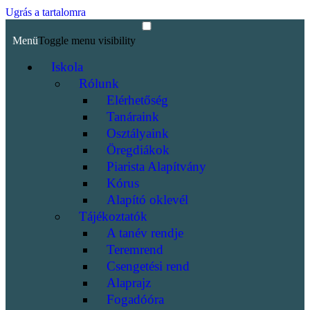
Ugrás a tartalomra
Menü
Toggle menu visibility
Iskola
Rólunk
Elérhetőség
Tanáraink
Osztályaink
Öregdiákok
Piarista Alapítvány
Kórus
Alapító oklevél
Tájékoztatók
A tanév rendje
Teremrend
Csengetési rend
Alaprajz
Fogadóóra