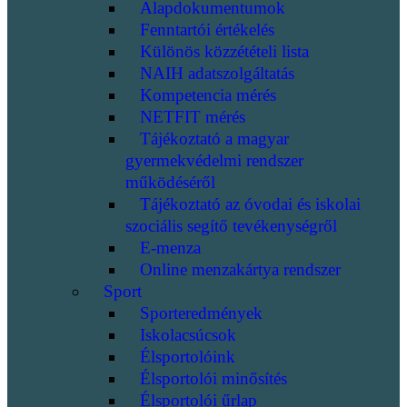
Alapdokumentumok
Fenntartói értékelés
Különös közzétételi lista
NAIH adatszolgáltatás
Kompetencia mérés
NETFIT mérés
Tájékoztató a magyar
gyermekvédelmi rendszer
működéséről
Tájékoztató az óvodai és iskolai
szociális segítő tevékenységről
E-menza
Online menzakártya rendszer
Sport
Sporteredmények
Iskolacsúcsok
Élsportolóink
Élsportolói minősítés
Élsportolói űrlap