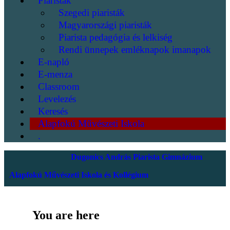
Piaristák
Szegedi piaristák
Magyarországi piaristák
Piarista pedagógia és lelkiség
Rendi ünnepek emléknapok imanapok
E-napló
E-menza
Classroom
Levelezés
Keresés
Alapfokú Művészeti Iskola
.
Dugonics András Piarista Gimnázium
Alapfokú Művészeti Iskola és Kollégium
You are here