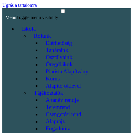
Ugrás a tartalomra
Menü
Toggle menu visibility
Iskola
Rólunk
Elérhetőség
Tanáraink
Osztályaink
Öregdiákok
Piarista Alapítvány
Kórus
Alapító oklevél
Tájékoztatók
A tanév rendje
Teremrend
Csengetési rend
Alaprajz
Fogadóóra