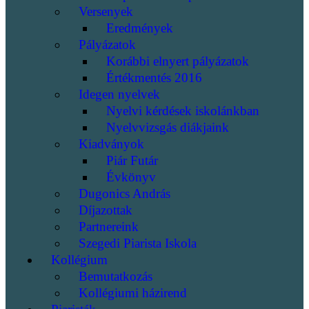
Versenyek
Eredmények
Pályázatok
Korábbi elnyert pályázatok
Értékmentés 2016
Idegen nyelvek
Nyelvi kérdések iskolánkban
Nyelvvizsgás diákjaink
Kiadványok
Piár Futár
Évkönyv
Dugonics András
Díjazottak
Partnereink
Szegedi Piarista Iskola
Kollégium
Bemutatkozás
Kollégiumi házirend