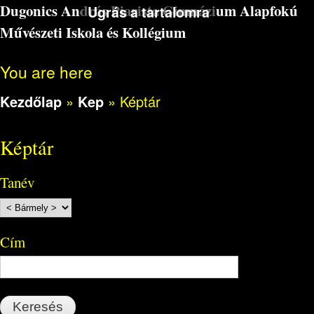
Dugonics András Piarista Gimnázium Alapfokú
Ugrás a tartalomra
Művészeti Iskola és Kollégium
You are here
Kezdőlap
»
Kep
»
Képtár
Képtár
Tanév
Cím