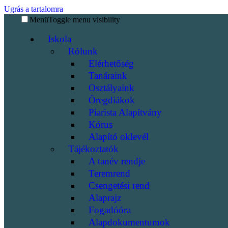
Ugrás a tartalomra
Menü
Toggle menu visibility
Iskola
Rólunk
Elérhetőség
Tanáraink
Osztályaink
Öregdiákok
Piarista Alapítvány
Kórus
Alapító oklevél
Tájékoztatók
A tanév rendje
Teremrend
Csengetési rend
Alaprajz
Fogadóóra
Alapdokumentumok