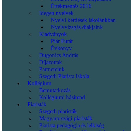
Értékmentés 2016
Idegen nyelvek
Nyelvi kérdések iskolánkban
Nyelvvizsgás diákjaink
Kiadványok
Piár Futár
Évkönyv
Dugonics András
Díjazottak
Partnereink
Szegedi Piarista Iskola
Kollégium
Bemutatkozás
Kollégiumi házirend
Piaristák
Szegedi piaristák
Magyarországi piaristák
Piarista pedagógia és lelkiség