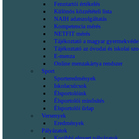
Fenntartói értékelés
Különös közzétételi lista
NAIH adatszolgáltatás
Kompetencia mérés
NETFIT mérés
Tájékoztató a magyar gyermekvéde
Tájékoztató az óvodai és iskolai szo
E-menza
Online menzakártya rendszer
Sport
Sporteredmények
Iskolacsúcsok
Élsportolóink
Élsportolói minősítés
Élsportolói űrlap
Versenyek
Eredmények
Pályázatok
Korábbi elnyert pályázatok