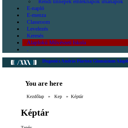
Rendi ünnepek emléknapok imanapok
E-napló
E-menza
Classroom
Levelezés
Keresés
Alapfokú Művészeti Iskola
.
Dugonics András Piarista Gimnázium Alapfo
You are here
Kezdőlap
»
Kep
»
Képtár
Képtár
Tanév