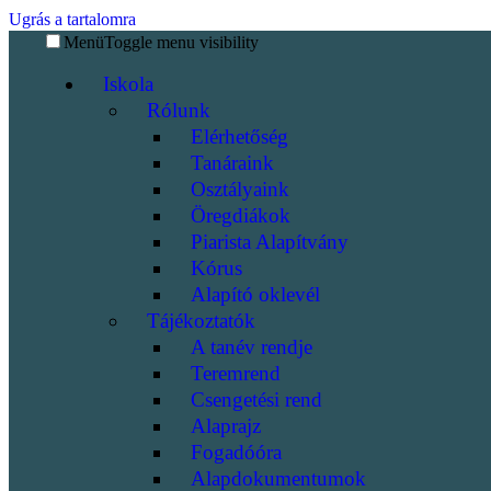
Ugrás a tartalomra
Menü
Toggle menu visibility
Iskola
Rólunk
Elérhetőség
Tanáraink
Osztályaink
Öregdiákok
Piarista Alapítvány
Kórus
Alapító oklevél
Tájékoztatók
A tanév rendje
Teremrend
Csengetési rend
Alaprajz
Fogadóóra
Alapdokumentumok