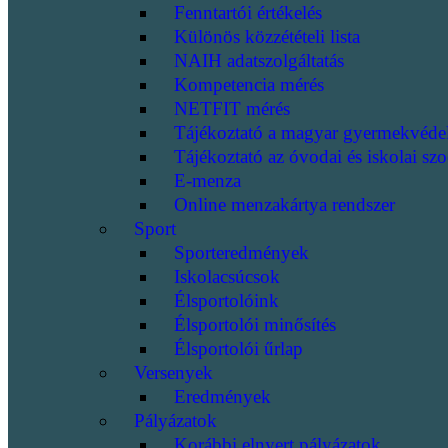
Fenntartói értékelés
Különös közzétételi lista
NAIH adatszolgáltatás
Kompetencia mérés
NETFIT mérés
Tájékoztató a magyar gyermekvéde
Tájékoztató az óvodai és iskolai szo
E-menza
Online menzakártya rendszer
Sport
Sporteredmények
Iskolacsúcsok
Élsportolóink
Élsportolói minősítés
Élsportolói űrlap
Versenyek
Eredmények
Pályázatok
Korábbi elnyert pályázatok