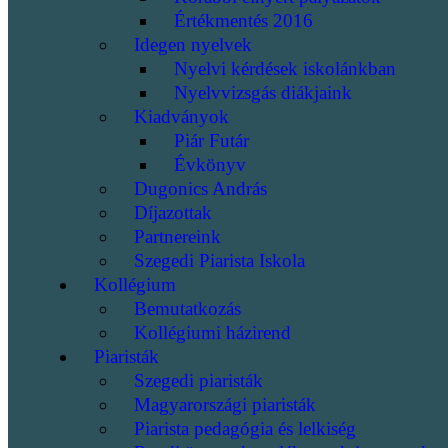
Értékmentés 2016
Idegen nyelvek
Nyelvi kérdések iskolánkban
Nyelvvizsgás diákjaink
Kiadványok
Piár Futár
Évkönyv
Dugonics András
Díjazottak
Partnereink
Szegedi Piarista Iskola
Kollégium
Bemutatkozás
Kollégiumi házirend
Piaristák
Szegedi piaristák
Magyarországi piaristák
Piarista pedagógia és lelkiség