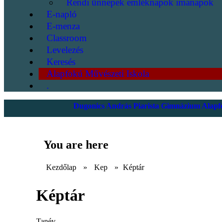
Rendi ünnepek emléknapok imanapok
E-napló
E-menza
Classroom
Levelezés
Keresés
Alapfokú Művészeti Iskola
.
Dugonics András Piarista Gimnázium Alapfo
You are here
Kezdőlap
»
Kep
»
Képtár
Képtár
Tanév