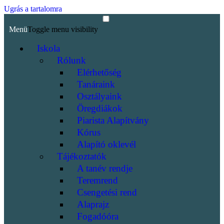
Ugrás a tartalomra
Menü
Toggle menu visibility
Iskola
Rólunk
Elérhetőség
Tanáraink
Osztályaink
Öregdiákok
Piarista Alapítvány
Kórus
Alapító oklevél
Tájékoztatók
A tanév rendje
Teremrend
Csengetési rend
Alaprajz
Fogadóóra