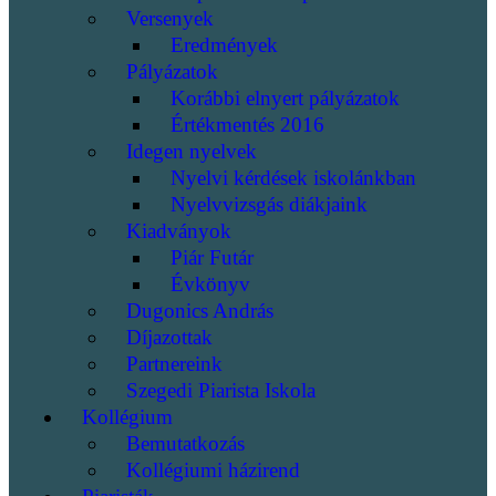
Versenyek
Eredmények
Pályázatok
Korábbi elnyert pályázatok
Értékmentés 2016
Idegen nyelvek
Nyelvi kérdések iskolánkban
Nyelvvizsgás diákjaink
Kiadványok
Piár Futár
Évkönyv
Dugonics András
Díjazottak
Partnereink
Szegedi Piarista Iskola
Kollégium
Bemutatkozás
Kollégiumi házirend