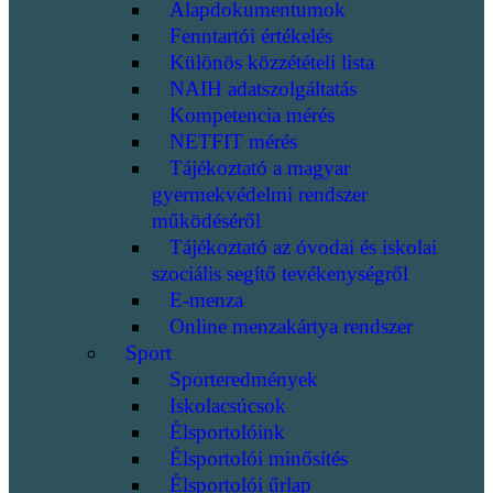
Alapdokumentumok
Fenntartói értékelés
Különös közzétételi lista
NAIH adatszolgáltatás
Kompetencia mérés
NETFIT mérés
Tájékoztató a magyar
gyermekvédelmi rendszer
működéséről
Tájékoztató az óvodai és iskolai
szociális segítő tevékenységről
E-menza
Online menzakártya rendszer
Sport
Sporteredmények
Iskolacsúcsok
Élsportolóink
Élsportolói minősítés
Élsportolói űrlap