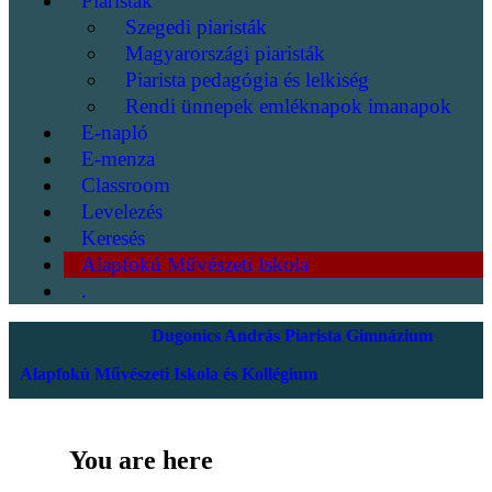
Piaristák
Szegedi piaristák
Magyarországi piaristák
Piarista pedagógia és lelkiség
Rendi ünnepek emléknapok imanapok
E-napló
E-menza
Classroom
Levelezés
Keresés
Alapfokú Művészeti Iskola
.
Dugonics András Piarista Gimnázium
Alapfokú Művészeti Iskola és Kollégium
You are here