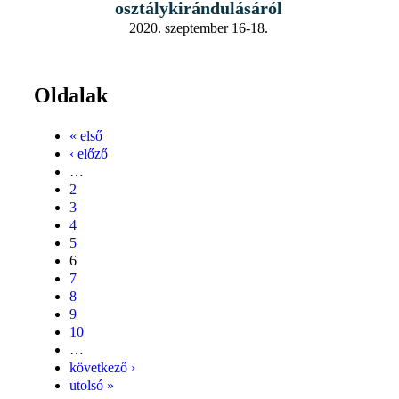
osztálykirándulásáról
2020. szeptember 16-18.
Oldalak
« első
‹ előző
…
2
3
4
5
6
7
8
9
10
…
következő ›
utolsó »