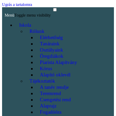
Ugrás a tartalomra
Menü
Toggle menu visibility
Iskola
Rólunk
Elérhetőség
Tanáraink
Osztályaink
Öregdiákok
Piarista Alapítvány
Kórus
Alapító oklevél
Tájékoztatók
A tanév rendje
Teremrend
Csengetési rend
Alaprajz
Fogadóóra