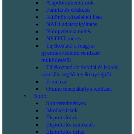
Alapdokumentumok
Fenntartói értékelés
Különös közzétételi lista
NAIH adatszolgáltatás
Kompetencia mérés
NETFIT mérés
Tájékoztató a magyar
gyermekvédelmi rendszer
működéséről
Tájékoztató az óvodai és iskolai
szociális segítő tevékenységről
E-menza
Online menzakártya rendszer
Sport
Sporteredmények
Iskolacsúcsok
Élsportolóink
Élsportolói minősítés
Élsportolói űrlap