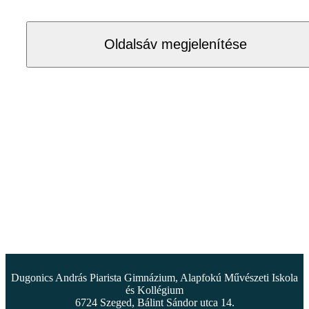
Oldalsáv megjelenítése
Dugonics András Piarista Gimnázium, Alapfokú Művészeti Iskola
és Kollégium
6724 Szeged, Bálint Sándor utca 14.