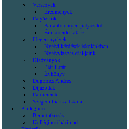
Versenyek
Eredmények
Pályázatok
Korábbi elnyert pályázatok
Értékmentés 2016
Idegen nyelvek
Nyelvi kérdések iskolánkban
Nyelvvizsgás diákjaink
Kiadványok
Piár Futár
Évkönyv
Dugonics András
Díjazottak
Partnereink
Szegedi Piarista Iskola
Kollégium
Bemutatkozás
Kollégiumi házirend