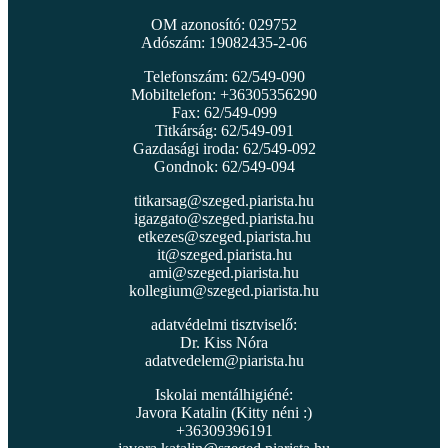
OM azonosító: 029752
Adószám: 19082435-2-06
Telefonszám: 62/549-090
Mobiltelefon: +36305356290
Fax: 62/549-099
Titkárság: 62/549-091
Gazdasági iroda: 62/549-092
Gondnok: 62/549-094
titkarsag@szeged.piarista.hu
igazgato@szeged.piarista.hu
etkezes@szeged.piarista.hu
it@szeged.piarista.hu
ami@szeged.piarista.hu
kollegium@szeged.piarista.hu
adatvédelmi tisztviselő:
Dr. Kiss Nóra
adatvedelem@piarista.hu
Iskolai mentálhigiéné:
Javora Katalin (Kitty néni :)
+36309396191