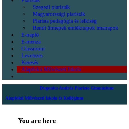
Piaristák
Szegedi piaristák
Magyarországi piaristák
Piarista pedagógia és lelkiség
Rendi ünnepek emléknapok imanapok
E-napló
E-menza
Classroom
Levelezés
Keresés
Alapfokú Művészeti Iskola
.
Dugonics András Piarista Gimnázium
Alapfokú Művészeti Iskola és Kollégium
You are here