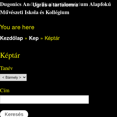
Dugonics András Piarista Gimnázium Alapfokú
Ugrás a tartalomra
Művészeti Iskola és Kollégium
You are here
Kezdőlap
»
Kep
»
Képtár
Képtár
Tanév
Cím