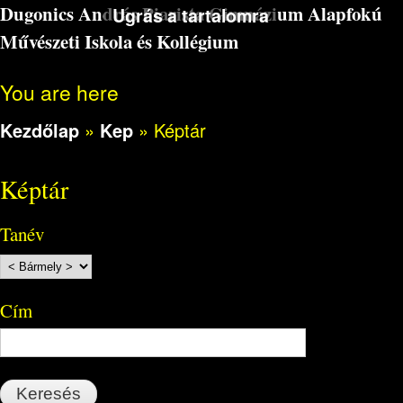
Dugonics András Piarista Gimnázium Alapfokú
Ugrás a tartalomra
Művészeti Iskola és Kollégium
You are here
Kezdőlap
»
Kep
»
Képtár
Képtár
Tanév
Cím