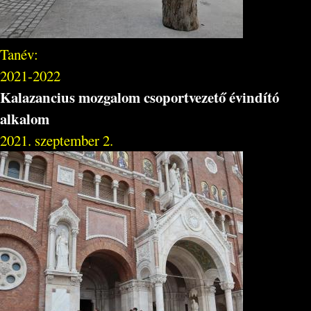
Tanév:
2021-2022
Kalazancius mozgalom csoportvezető évindító
alkalom
2021. szeptember 2.