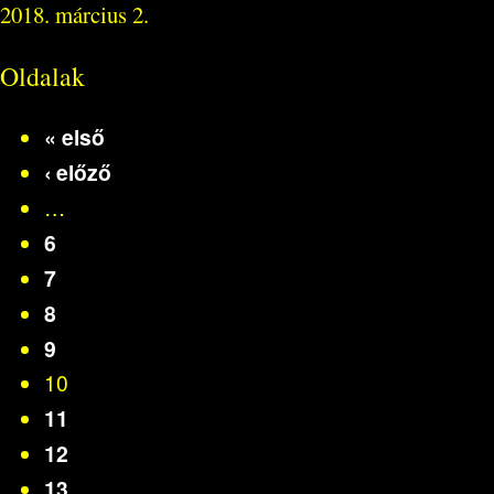
2018. március 2.
Oldalak
« első
‹ előző
…
6
7
8
9
10
11
12
13