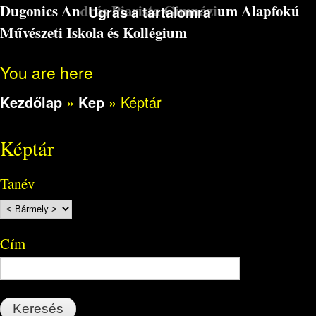
Dugonics András Piarista Gimnázium Alapfokú
Ugrás a tartalomra
Művészeti Iskola és Kollégium
You are here
Kezdőlap
»
Kep
»
Képtár
Képtár
Tanév
Cím