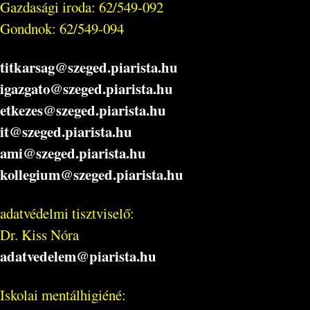
Gazdasági iroda: 62/549-092
Gondnok: 62/549-094
titkarsag@szeged.piarista.hu
igazgato@szeged.piarista.hu
etkezes@szeged.piarista.hu
it@szeged.piarista.hu
ami@szeged.piarista.hu
kollegium@szeged.piarista.hu
adatvédelmi tisztviselő:
Dr. Kiss Nóra
adatvedelem@piarista.hu
Iskolai mentálhigiéné: