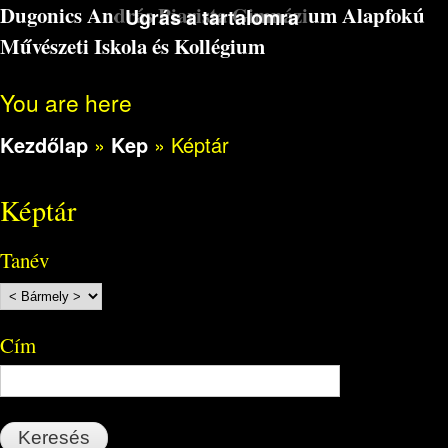
Dugonics András Piarista Gimnázium Alapfokú
Ugrás a tartalomra
Művészeti Iskola és Kollégium
You are here
Kezdőlap
»
Kep
»
Képtár
Képtár
Tanév
Cím