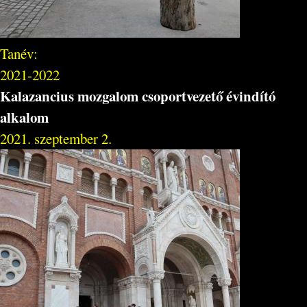
Tanév:
2021-2022
Kalazancius mozgalom csoportvezető évindító
alkalom
2021. szeptember 2.