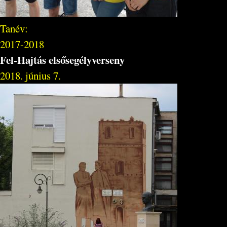
Tanév:
2017-2018
Fel-Hajtás elsősegélyverseny
2018. június 7.