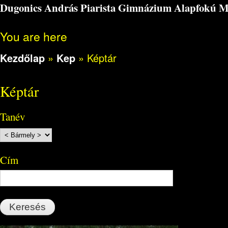
Dugonics András Piarista Gimnázium Alapfokú Műv
You are here
Kezdőlap
»
Kep
»
Képtár
Képtár
Tanév
Cím