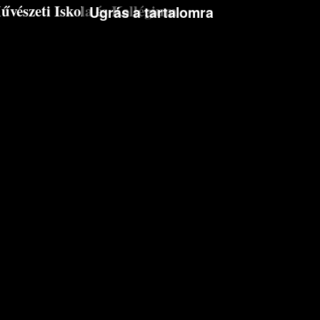
észeti Iskola és Kollégium
Ugrás a tartalomra