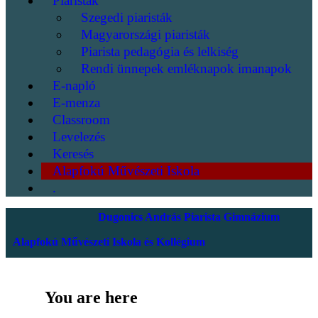
Piaristák
Szegedi piaristák
Magyarországi piaristák
Piarista pedagógia és lelkiség
Rendi ünnepek emléknapok imanapok
E-napló
E-menza
Classroom
Levelezés
Keresés
Alapfokú Művészeti Iskola
.
Dugonics András Piarista Gimnázium
Alapfokú Művészeti Iskola és Kollégium
You are here