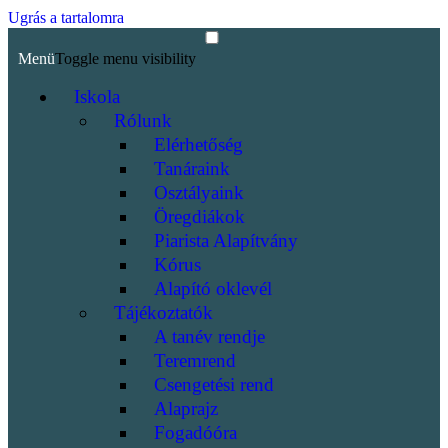
Ugrás a tartalomra
Menü
Toggle menu visibility
Iskola
Rólunk
Elérhetőség
Tanáraink
Osztályaink
Öregdiákok
Piarista Alapítvány
Kórus
Alapító oklevél
Tájékoztatók
A tanév rendje
Teremrend
Csengetési rend
Alaprajz
Fogadóóra