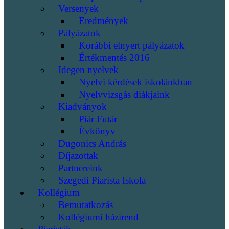
Versenyek
Eredmények
Pályázatok
Korábbi elnyert pályázatok
Értékmentés 2016
Idegen nyelvek
Nyelvi kérdések iskolánkban
Nyelvvizsgás diákjaink
Kiadványok
Piár Futár
Évkönyv
Dugonics András
Díjazottak
Partnereink
Szegedi Piarista Iskola
Kollégium
Bemutatkozás
Kollégiumi házirend