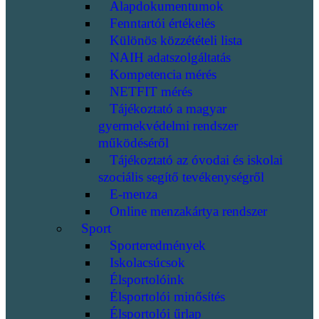
Alapdokumentumok
Fenntartói értékelés
Különös közzétételi lista
NAIH adatszolgáltatás
Kompetencia mérés
NETFIT mérés
Tájékoztató a magyar
gyermekvédelmi rendszer
működéséről
Tájékoztató az óvodai és iskolai
szociális segítő tevékenységről
E-menza
Online menzakártya rendszer
Sport
Sporteredmények
Iskolacsúcsok
Élsportolóink
Élsportolói minősítés
Élsportolói űrlap