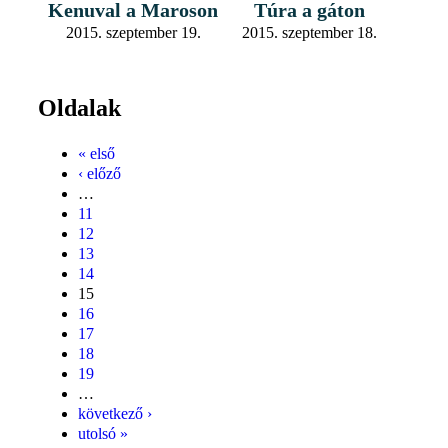
Kenuval a Maroson
Túra a gáton
2015. szeptember 19.
2015. szeptember 18.
Oldalak
« első
‹ előző
…
11
12
13
14
15
16
17
18
19
…
következő ›
utolsó »