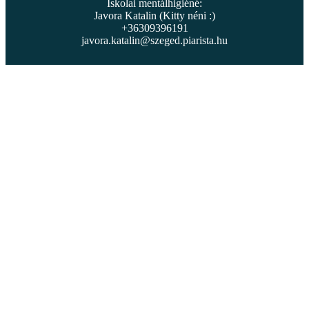
Iskolai mentálhigiéné:
Javora Katalin (Kitty néni :)
+36309396191
javora.katalin@szeged.piarista.hu