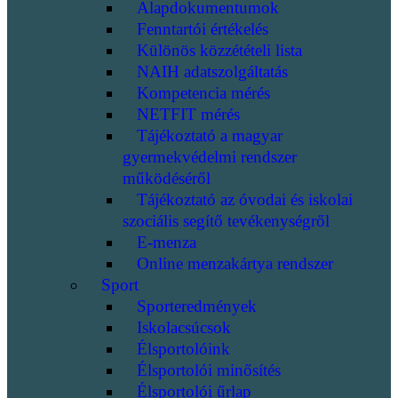
Alapdokumentumok
Fenntartói értékelés
Különös közzétételi lista
NAIH adatszolgáltatás
Kompetencia mérés
NETFIT mérés
Tájékoztató a magyar
gyermekvédelmi rendszer
működéséről
Tájékoztató az óvodai és iskolai
szociális segítő tevékenységről
E-menza
Online menzakártya rendszer
Sport
Sporteredmények
Iskolacsúcsok
Élsportolóink
Élsportolói minősítés
Élsportolói űrlap