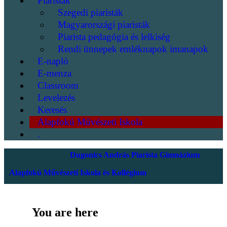
Piaristák
Szegedi piaristák
Magyarországi piaristák
Piarista pedagógia és lelkiség
Rendi ünnepek emléknapok imanapok
E-napló
E-menza
Classroom
Levelezés
Keresés
Alapfokú Művészeti Iskola
.
Dugonics András Piarista Gimnázium
Alapfokú Művészeti Iskola és Kollégium
You are here