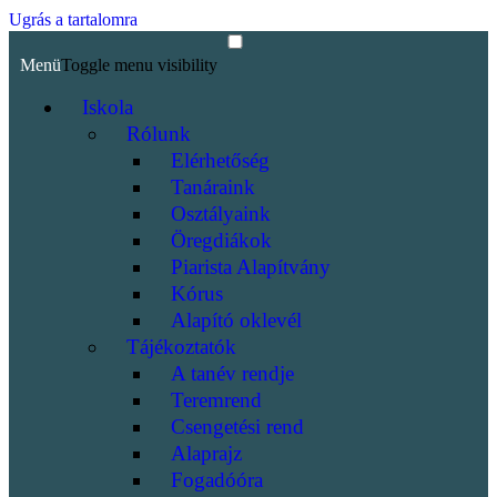
Ugrás a tartalomra
Menü
Toggle menu visibility
Iskola
Rólunk
Elérhetőség
Tanáraink
Osztályaink
Öregdiákok
Piarista Alapítvány
Kórus
Alapító oklevél
Tájékoztatók
A tanév rendje
Teremrend
Csengetési rend
Alaprajz
Fogadóóra