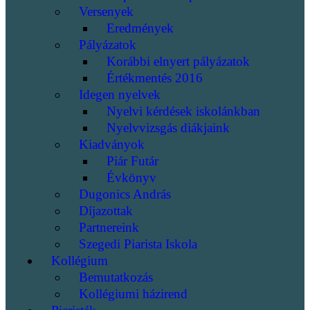
Versenyek
Eredmények
Pályázatok
Korábbi elnyert pályázatok
Értékmentés 2016
Idegen nyelvek
Nyelvi kérdések iskolánkban
Nyelvvizsgás diákjaink
Kiadványok
Piár Futár
Évkönyv
Dugonics András
Díjazottak
Partnereink
Szegedi Piarista Iskola
Kollégium
Bemutatkozás
Kollégiumi házirend