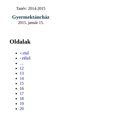
Tanév:
2014-2015
Gyermektáncház
2015. január 15.
Oldalak
« első
‹ előző
…
12
13
14
15
16
17
18
19
20