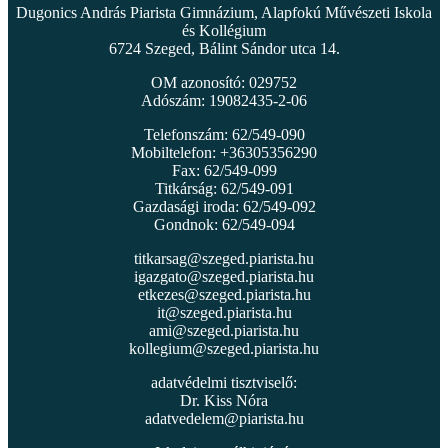
Dugonics András Piarista Gimnázium, Alapfokú Művészeti Iskola
és Kollégium
6724 Szeged, Bálint Sándor utca 14.
OM azonosító: 029752
Adószám: 19082435-2-06
Telefonszám: 62/549-090
Mobiltelefon: +36305356290
Fax: 62/549-099
Titkárság: 62/549-091
Gazdasági iroda: 62/549-092
Gondnok: 62/549-094
titkarsag@szeged.piarista.hu
igazgato@szeged.piarista.hu
etkezes@szeged.piarista.hu
it@szeged.piarista.hu
ami@szeged.piarista.hu
kollegium@szeged.piarista.hu
adatvédelmi tisztviselő:
Dr. Kiss Nóra
adatvedelem@piarista.hu