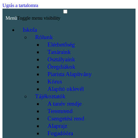
Ugrás a tartalomra
Menü
Toggle menu visibility
Iskola
Rólunk
Elérhetőség
Tanáraink
Osztályaink
Öregdiákok
Piarista Alapítvány
Kórus
Alapító oklevél
Tájékoztatók
A tanév rendje
Teremrend
Csengetési rend
Alaprajz
Fogadóóra