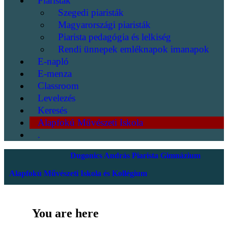
Piaristák
Szegedi piaristák
Magyarországi piaristák
Piarista pedagógia és lelkiség
Rendi ünnepek emléknapok imanapok
E-napló
E-menza
Classroom
Levelezés
Keresés
Alapfokú Művészeti Iskola
.
Dugonics András Piarista Gimnázium
Alapfokú Művészeti Iskola és Kollégium
You are here