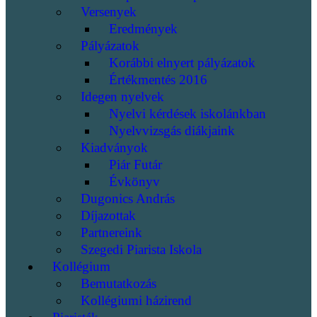
Versenyek
Eredmények
Pályázatok
Korábbi elnyert pályázatok
Értékmentés 2016
Idegen nyelvek
Nyelvi kérdések iskolánkban
Nyelvvizsgás diákjaink
Kiadványok
Piár Futár
Évkönyv
Dugonics András
Díjazottak
Partnereink
Szegedi Piarista Iskola
Kollégium
Bemutatkozás
Kollégiumi házirend