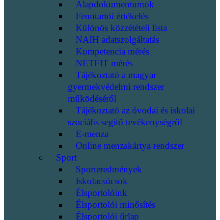
Alapdokumentumok
Fenntartói értékelés
Különös közzétételi lista
NAIH adatszolgáltatás
Kompetencia mérés
NETFIT mérés
Tájékoztató a magyar
gyermekvédelmi rendszer
működéséről
Tájékoztató az óvodai és iskolai
szociális segítő tevékenységről
E-menza
Online menzakártya rendszer
Sport
Sporteredmények
Iskolacsúcsok
Élsportolóink
Élsportolói minősítés
Élsportolói űrlap