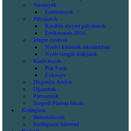
Versenyek
Eredmények
Pályázatok
Korábbi elnyert pályázatok
Értékmentés 2016
Idegen nyelvek
Nyelvi kérdések iskolánkban
Nyelvvizsgás diákjaink
Kiadványok
Piár Futár
Évkönyv
Dugonics András
Díjazottak
Partnereink
Szegedi Piarista Iskola
Kollégium
Bemutatkozás
Kollégiumi házirend