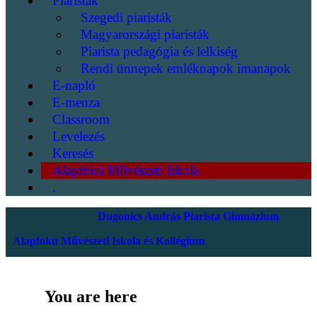
Piaristák
Szegedi piaristák
Magyarországi piaristák
Piarista pedagógia és lelkiség
Rendi ünnepek emléknapok imanapok
E-napló
E-menza
Classroom
Levelezés
Keresés
Alapfokú Művészeti Iskola
.
Dugonics András Piarista Gimnázium
Alapfokú Művészeti Iskola és Kollégium
You are here