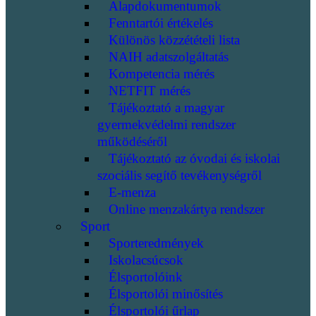
Alapdokumentumok
Fenntartói értékelés
Különös közzétételi lista
NAIH adatszolgáltatás
Kompetencia mérés
NETFIT mérés
Tájékoztató a magyar
gyermekvédelmi rendszer
működéséről
Tájékoztató az óvodai és iskolai
szociális segítő tevékenységről
E-menza
Online menzakártya rendszer
Sport
Sporteredmények
Iskolacsúcsok
Élsportolóink
Élsportolói minősítés
Élsportolói űrlap