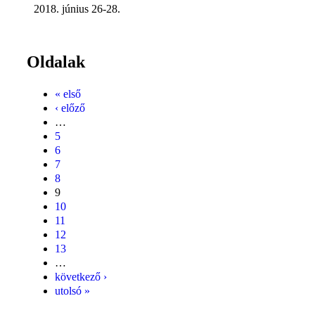
2018. június 26-28.
Oldalak
« első
‹ előző
…
5
6
7
8
9
10
11
12
13
…
következő ›
utolsó »