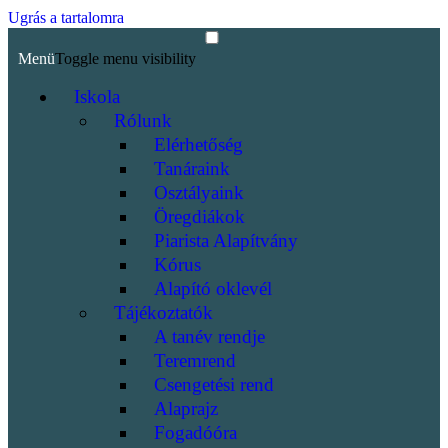
Ugrás a tartalomra
Menü
Toggle menu visibility
Iskola
Rólunk
Elérhetőség
Tanáraink
Osztályaink
Öregdiákok
Piarista Alapítvány
Kórus
Alapító oklevél
Tájékoztatók
A tanév rendje
Teremrend
Csengetési rend
Alaprajz
Fogadóóra