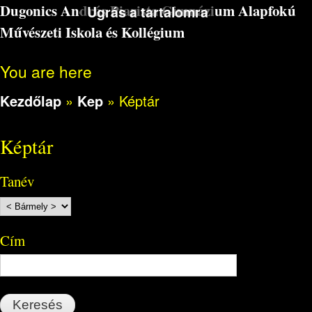
Dugonics András Piarista Gimnázium Alapfokú
Ugrás a tartalomra
Művészeti Iskola és Kollégium
You are here
Kezdőlap
»
Kep
»
Képtár
Képtár
Tanév
Cím