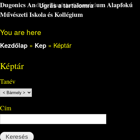
Dugonics András Piarista Gimnázium Alapfokú
Ugrás a tartalomra
Művészeti Iskola és Kollégium
You are here
Kezdőlap
»
Kep
»
Képtár
Képtár
Tanév
Cím