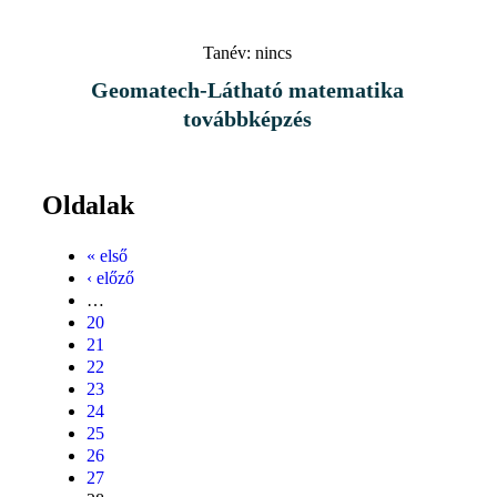
Tanév:
nincs
Geomatech-Látható matematika
továbbképzés
Oldalak
« első
‹ előző
…
20
21
22
23
24
25
26
27