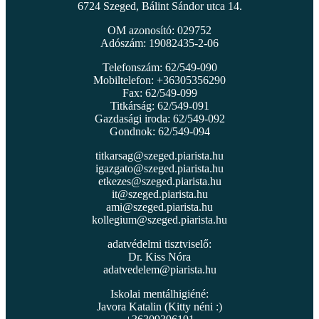
6724 Szeged, Bálint Sándor utca 14.
OM azonosító: 029752
Adószám: 19082435-2-06
Telefonszám: 62/549-090
Mobiltelefon: +36305356290
Fax: 62/549-099
Titkárság: 62/549-091
Gazdasági iroda: 62/549-092
Gondnok: 62/549-094
titkarsag@szeged.piarista.hu
igazgato@szeged.piarista.hu
etkezes@szeged.piarista.hu
it@szeged.piarista.hu
ami@szeged.piarista.hu
kollegium@szeged.piarista.hu
adatvédelmi tisztviselő:
Dr. Kiss Nóra
adatvedelem@piarista.hu
Iskolai mentálhigiéné:
Javora Katalin (Kitty néni :)