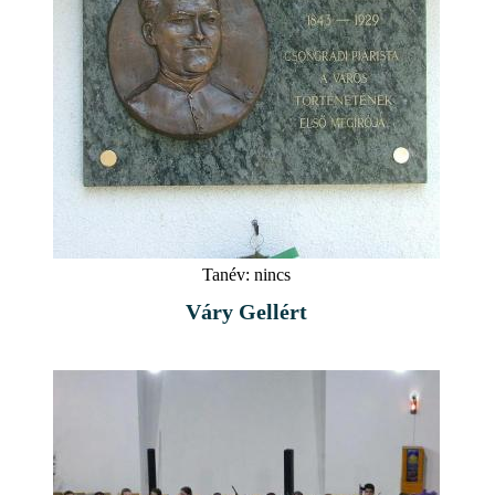
Tanév:
nincs
Váry Gellért