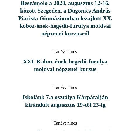
Beszámoló a 2020. augusztus 12-16.
között Szegeden, a Dugonics András
Piarista Gimnáziumban lezajlott XX.
koboz-ének-hegedű-furulya moldvai
népzenei kurzusról
Tanév:
nincs
XXI. Koboz-ének-hegedű-furulya
moldvai népzenei kurzus
Tanév:
nincs
Iskolánk 7.a osztálya Kárpátalján
kirándult augusztus 19-től 23-ig
Tanév:
nincs