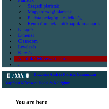
Piaristák
Szegedi piaristák
Magyarországi piaristák
Piarista pedagógia és lelkiség
Rendi ünnepek emléknapok imanapok
E-napló
E-menza
Classroom
Levelezés
Keresés
Alapfokú Művészeti Iskola
.
Dugonics András Piarista Gimnázium
Alapfokú Művészeti Iskola és Kollégium
You are here