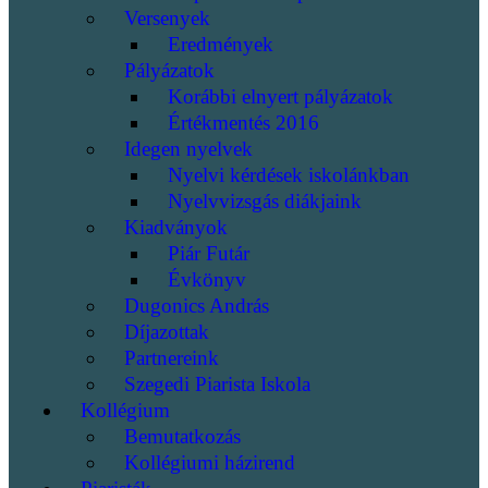
Versenyek
Eredmények
Pályázatok
Korábbi elnyert pályázatok
Értékmentés 2016
Idegen nyelvek
Nyelvi kérdések iskolánkban
Nyelvvizsgás diákjaink
Kiadványok
Piár Futár
Évkönyv
Dugonics András
Díjazottak
Partnereink
Szegedi Piarista Iskola
Kollégium
Bemutatkozás
Kollégiumi házirend