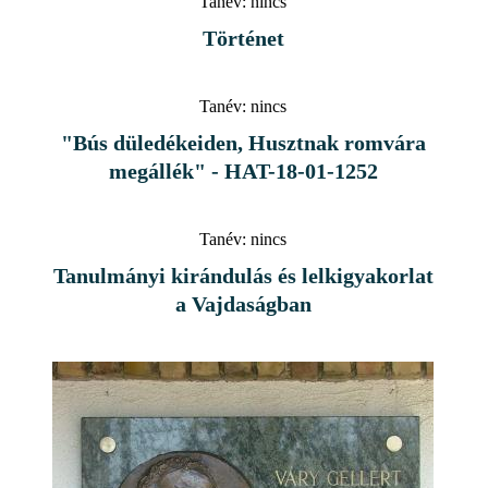
Tanév:
nincs
Történet
Tanév:
nincs
"Bús düledékeiden, Husztnak romvára
megállék" - HAT-18-01-1252
Tanév:
nincs
Tanulmányi kirándulás és lelkigyakorlat
a Vajdaságban