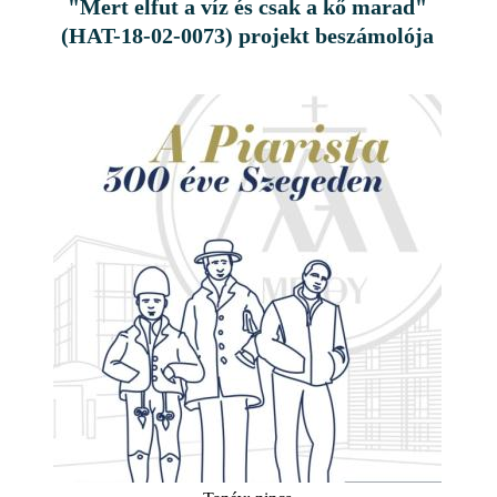
"Mert elfut a víz és csak a kő marad"
(HAT-18-02-0073) projekt beszámolója