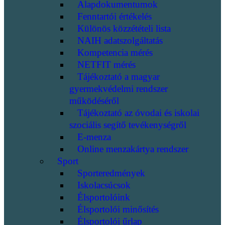
Alapdokumentumok
Fenntartói értékelés
Különös közzétételi lista
NAIH adatszolgáltatás
Kompetencia mérés
NETFIT mérés
Tájékoztató a magyar
gyermekvédelmi rendszer
működéséről
Tájékoztató az óvodai és iskolai
szociális segítő tevékenységről
E-menza
Online menzakártya rendszer
Sport
Sporteredmények
Iskolacsúcsok
Élsportolóink
Élsportolói minősítés
Élsportolói űrlap