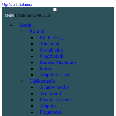
Ugrás a tartalomra
Menü
Toggle menu visibility
Iskola
Rólunk
Elérhetőség
Tanáraink
Osztályaink
Öregdiákok
Piarista Alapítvány
Kórus
Alapító oklevél
Tájékoztatók
A tanév rendje
Teremrend
Csengetési rend
Alaprajz
Fogadóóra